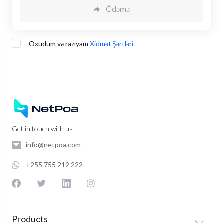
Ödəmə
Oxudum və razıyam
Xidmət Şərtləri
Get in touch with us!
info@netpoa.com
+255 755 212 222
Products