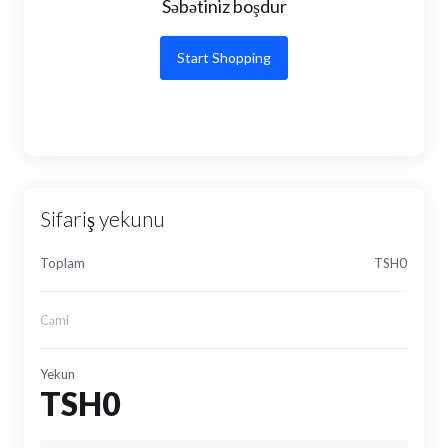
Səbətiniz boşdur
Start Shopping
Sifariş yekunu
Toplam
TSH0
Cəmi
Yekun
TSH0