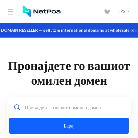
TZS
×
AIN RESELLER — sell .tz & international domains at wholesale prices
Пронајдете го вашиот
омилен домен
Барај