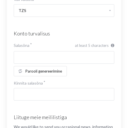
Konto turvalisus
Salasõna
at least 5 characters
Parooli genereerimine
Kinnita salasõna
Liituge meie meililistiga
We would like to send you occasional news, information