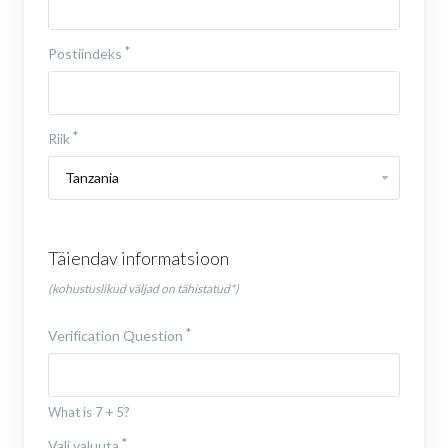
Postiindeks
Riik
Täiendav informatsioon
(kohustuslikud väljad on tähistatud*)
Verification Question
What is 7 + 5?
Vali valuuta