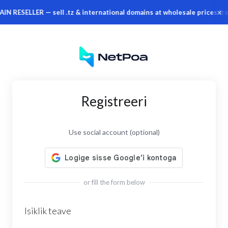
×
SELLER — sell .tz & international domains at wholesale prices from
Registreeri
Use social account (optional)
or fill the form below
Isiklik teave