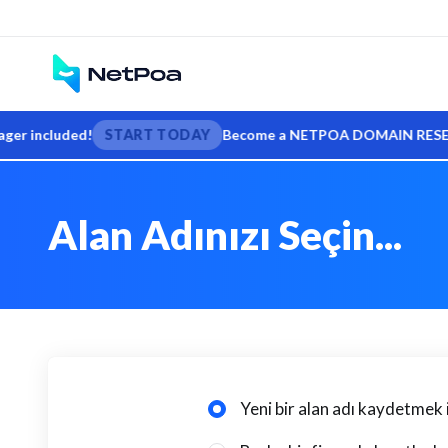
 included!
START TODAY
Become a NETPOA DOMAIN RESELLER — s
Alan Adınızı Seçin...
Yeni bir alan adı kaydetmek 