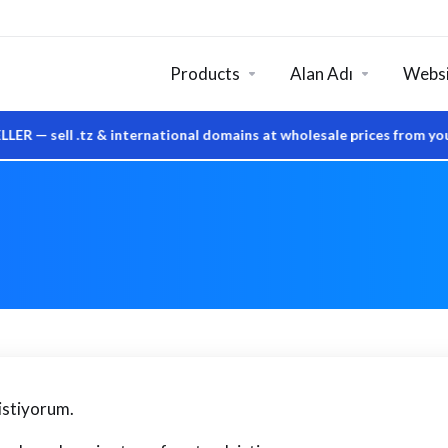
Products
Alan Adı
Websi
ell .tz & international domains at wholesale prices from your o
istiyorum.