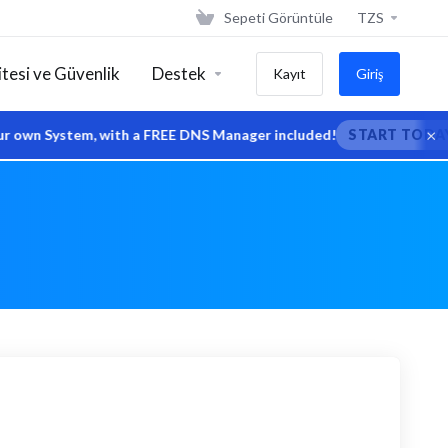
Sepeti Görüntüle
TZS
tesi ve Güvenlik
Destek
Kayıt
Giriş
×
wn System, with a FREE DNS Manager included!
START TODAY