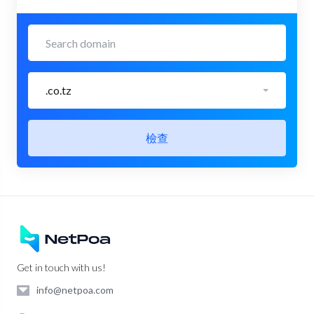
.co.tz
檢查
Get in touch with us!
info@netpoa.com