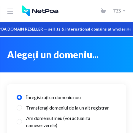
TZS
×
 DOMAIN RESELLER — sell .tz & international domains at wholesale p
Alegeți un domeniu...
Înregistrați un domeniu nou
Transferați domeniul de la un alt registrar
Am domeniul meu (voi actualiza
nameserverele)