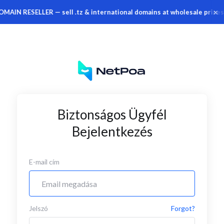
×
IN RESELLER — sell .tz & international domains at wholesale prices 
Biztonságos Ügyfél
Bejelentkezés
E-mail cím
Jelszó
Forgot?