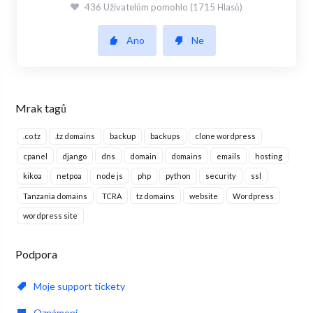
436 Uživatelům pomohlo (1715 Hlasů)
Ano
Ne
Mrak tagů
.co.tz
.tz domains
backup
backups
clone wordpress
cpanel
django
dns
domain
domains
emails
hosting
kikoa
netpoa
node js
php
python
security
ssl
Tanzania domains
TCRA
tz domains
website
Wordpress
wordpress site
Podpora
Moje support tickety
Oznámení