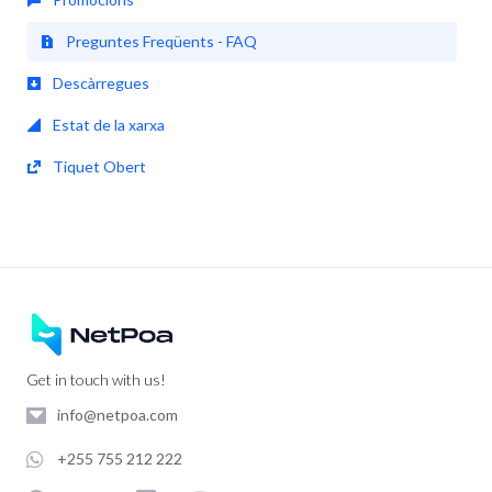
Preguntes Freqüents - FAQ
Descàrregues
Estat de la xarxa
Tiquet Obert
Get in touch with us!
info@netpoa.com
+255 755 212 222