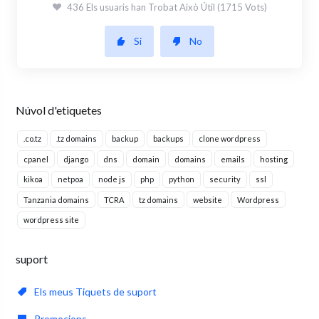
436 Els usuaris han Trobat Això Útil (1715 Vots)
Si
No
Núvol d'etiquetes
.co.tz
.tz domains
backup
backups
clone wordpress
cpanel
django
dns
domain
domains
emails
hosting
kikoa
netpoa
node js
php
python
security
ssl
Tanzania domains
TCRA
tz domains
website
Wordpress
wordpress site
suport
Els meus Tiquets de suport
Promocions