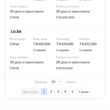
Грејс период
Период на откуп
30 дена се преостанати
30 дена се преостанати
(TSH0)
(TSH200,000)
.
co.ke
Категорија
Нова цена
Трансфер
Обнови
Other
TSH30,000
TSH30,000
TSH35,000
1 годишно
1 годишно
1 годишно
Грејс период
Период на откуп
30 дена се преостанати
28 дена се преостанати
(TSH0)
(TSH50,000)
Прикажи
записи
Претходна
1
2
3
4
5
Следна