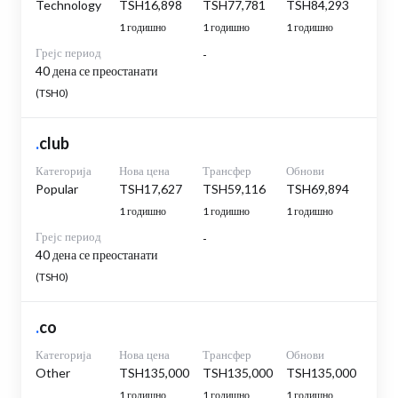
Technology
TSH16,898
TSH77,781
TSH84,293
1 годишно
1 годишно
1 годишно
Грејс период
-
40 дена се преостанати
(TSH0)
.
club
Категорија
Нова цена
Трансфер
Обнови
Popular
TSH17,627
TSH59,116
TSH69,894
1 годишно
1 годишно
1 годишно
Грејс период
-
40 дена се преостанати
(TSH0)
.
co
Категорија
Нова цена
Трансфер
Обнови
Other
TSH135,000
TSH135,000
TSH135,000
1 годишно
1 годишно
1 годишно