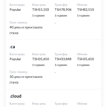
Категорија
Нова цена
Трансфер
Обнови
Popular
TSH15,103
TSH78,906
TSH82,510
1 годишно
1 годишно
1 годишно
Грејс период
-
40 дена се преостанати
(TSH0)
.
ca
Категорија
Нова цена
Трансфер
Обнови
Popular
TSH35,650
TSH33,848
TSH35,650
1 годишно
1 годишно
1 годишно
Грејс период
-
30 дена се преостанати
(TSH0)
.
cloud
Категорија
Нова цена
Трансфер
Обнови