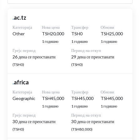
.
ac.tz
Категорија
Нова цена
Трансфер
Обнови
Other
TSH20,000
TSH0
TSH25,000
1 годишно
1 годишно
1 годишно
Грејс период
Период на откуп
26 дена се преостанати
29 дена се преостанати
(TSH0)
(TSH0)
.
africa
Категорија
Нова цена
Трансфер
Обнови
Geographic
TSH45,000
TSH45,000
TSH45,000
1 годишно
1 годишно
1 годишно
Грејс период
Период на откуп
30 дена се преостанати
30 дена се преостанати
(TSH0)
(TSH80,000)