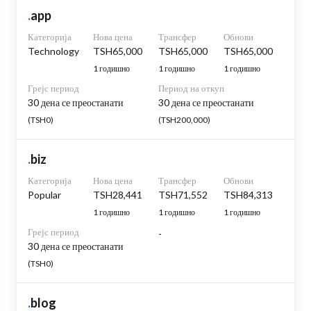
.
app
Категорија
Нова цена
Трансфер
Обнови
Technology
TSH65,000
TSH65,000
TSH65,000
1 годишно
1 годишно
1 годишно
Грејс период
Период на откуп
30 дена се преостанати
30 дена се преостанати
(TSH0)
(TSH200,000)
.
biz
Категорија
Нова цена
Трансфер
Обнови
Popular
TSH28,441
TSH71,552
TSH84,313
1 годишно
1 годишно
1 годишно
Грејс период
-
30 дена се преостанати
(TSH0)
.
blog