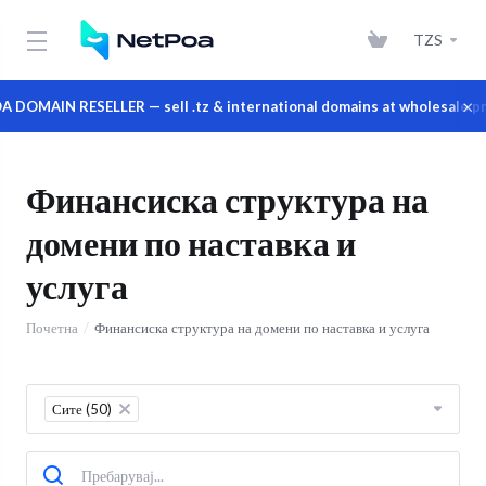
TZS
×
OMAIN RESELLER — sell .tz & international domains at wholesale pric
Финансиска структура на
домени по наставка и
услуга
Почетна
Финансиска структура на домени по наставка и услуга
Сите (50)
×