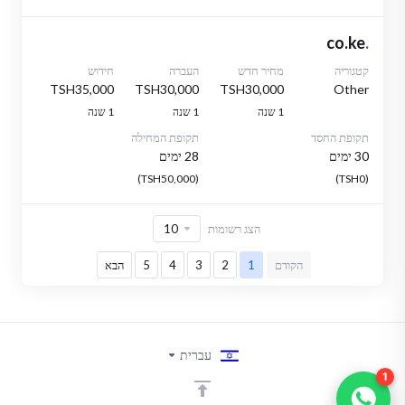
co.ke
.
קטגוריה
מחיר חדש
העברה
חידוש
TSH35,000
TSH30,000
TSH30,000
Other
1 שנה
1 שנה
1 שנה
תקופת החסד
תקופת המחילה
30 ימים
28 ימים
(TSH50,000)
(TSH0)
הצג רשומות
הקודם
1
2
3
4
5
הבא
עברית
1