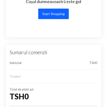
Coșul dumneavoastră este gol
Start Shopping
Sumarul comenzii
Subtotal
TSH0
Totaluri
Total de plată azi
TSH0