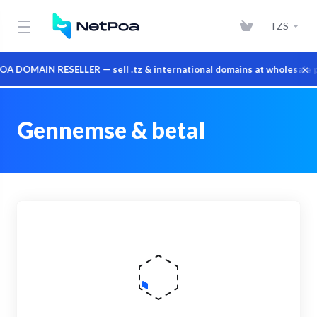
TZS
×
 DOMAIN RESELLER — sell .tz & international domains at wholesale pr
Gennemse & betal