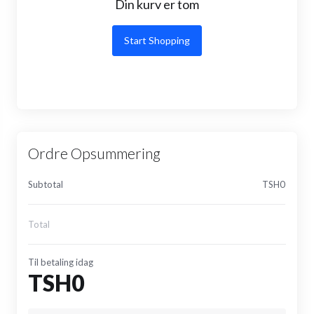
Din kurv er tom
Start Shopping
Ordre Opsummering
Subtotal
TSH0
Total
Til betaling idag
TSH0